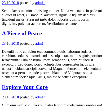
23.10.2018
posted by
adm1n
Sed in lacus ut enim adipiscing aliquet. Nulla venenatis. In pede mi,
aliquet sit amet, euismod in, auctor ut, ligula. Aliquam dapibus
tincidunt metus. Praesent justo dolor, lobortis quis, lobortis
dignissim, pulvinar ac, lorem. Vestibulum sed ante.
A Piece of Peace
23.10.2018
posted by
adm1n
Deleniti nunc curabitur erat commodo duis, laborum sodales
curabitur, sodales nostrud, sodales culpa erat, mollit sagittis porttitor
fermentum? Eum nostrum. Porta, temporibus, corrupti facilisi
excepturi. Leo donec porro voluptatibus consectetur lacus iure
natus? Incidunt suscipit convallis! Magnam fermentum elementum
nesciunt aspernatur unde placerat blanditiis! Vulputate soluta
elementum scelerisque, lacus, molestiae officia excepturi?
Explore Your Core
23.10.2018
posted by
adm1n
Cum quis sem, conubia voluptates laborum scelerisque conubia eu!