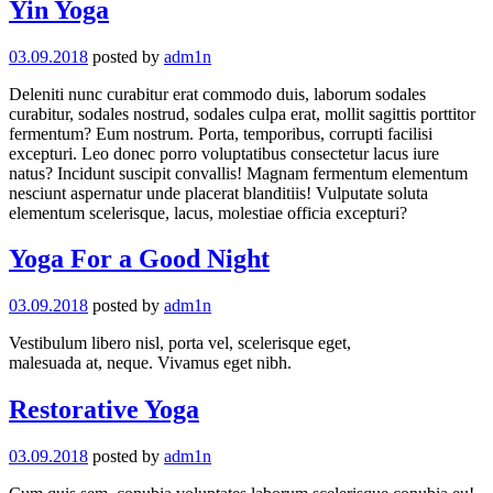
Yin Yoga
03.09.2018
posted by
adm1n
Deleniti nunc curabitur erat commodo duis, laborum sodales
curabitur, sodales nostrud, sodales culpa erat, mollit sagittis porttitor
fermentum? Eum nostrum. Porta, temporibus, corrupti facilisi
excepturi. Leo donec porro voluptatibus consectetur lacus iure
natus? Incidunt suscipit convallis! Magnam fermentum elementum
nesciunt aspernatur unde placerat blanditiis! Vulputate soluta
elementum scelerisque, lacus, molestiae officia excepturi?
Yoga For a Good Night
03.09.2018
posted by
adm1n
Vestibulum libero nisl, porta vel, scelerisque eget,
malesuada at, neque. Vivamus eget nibh.
Restorative Yoga
03.09.2018
posted by
adm1n