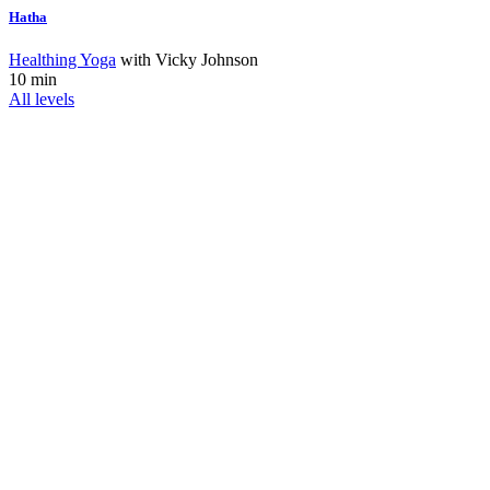
Hatha
Healthing Yoga
with
Vicky Johnson
10 min
All levels
Interested In
Join Our Team?
Vestibulum libero nisl, porta vel, scelerisque eget, malesuada
at, neque. Vivamus eget nibh. Etiam cursus leo vel metus.